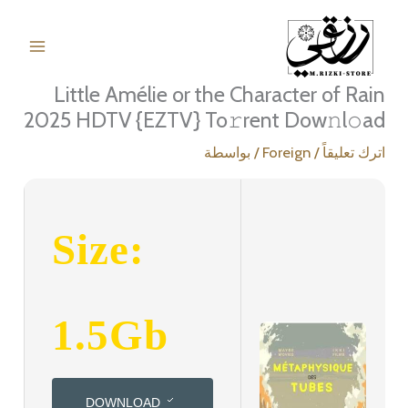
خطي
لى
لمحتوى
Little Amélie or the Character of Rain
2025 HDTV {EZTV} To𝚛rent Dow𝚗l𝚘ad
اترك تعليقاً
/
Foreign
/ بواسطة
Size:
1.5Gb
DOWNLOAD