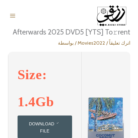
خطي
لى
لمحتوى
Afterwards 2025 DVD5 [YTS] To𝚛rent
اترك تعليقاً
/
Movies2022
/ بواسطة
Size:
1.4Gb
DOWNLOAD
FILE